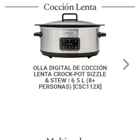
Cocción Lenta
OLLA DIGITAL DE COCCIÓN
CRO
LENTA CROCK-POT SIZZLE
COCCI
& STEW | 6.5 L (8+
CO
PERSONAS) [CSC112X]
TIMES