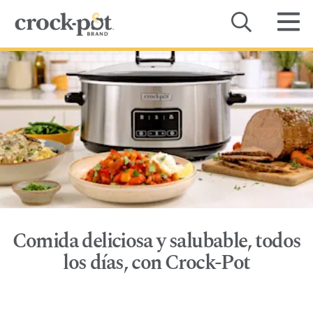
Categoría
Recetas
Dónde comprar
Sobre Nosotros
Contacto
Comida deliciosa y salubable, todos
Manuales de Productos
los días, con Crock-Pot