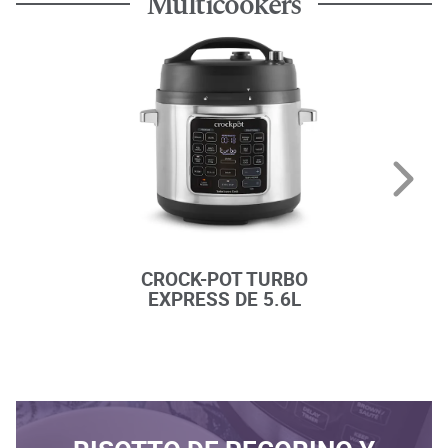
Multicookers
CROCK-POT TURBO
CROC
EXPRESS DE 5.6L
OLL