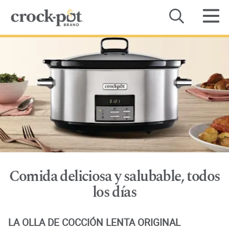
Categoría
Recetas
Dónde comprar
Sobre Nosotros
Contacto
Comida deliciosa y salubable, todos
Manuales de Productos
los días
LA OLLA DE COCCIÓN LENTA ORIGINAL