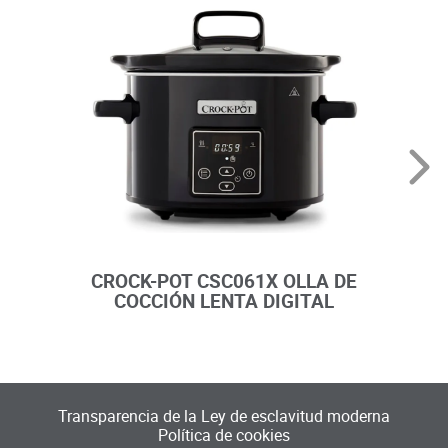
CROCK-POT CSC061X OLLA DE
CROC
COCCIÓN LENTA DIGITAL
CO
Transparencia de la Ley de esclavitud moderna
Política de cookies