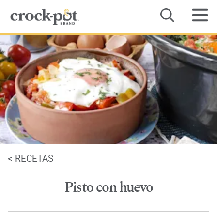
Categoría
Recetas
Dónde comprar
Sobre Nosotros
Contacto
<
RECETAS
Manuales de Productos
Pisto con huevo