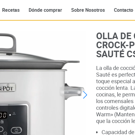
Recetas
Dónde comprar
Sobre Nosotros
Contacto
OLLA DE
CROCK-P
SAUTÉ C
La olla de cocc
Sauté es perfec
toque especial 
cocción lenta. L
cocinas, le perm
los comensales u
controles digita
Warm» (Mantene
que la cocción l
Capacidad de 